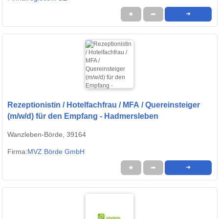
★
➦
➜
Rezeptionistin / Hotelfachfrau / MFA / Quereinsteiger
(m/w/d) für den Empfang - Hadmersleben
Wanzleben-Börde, 39164
Firma:
MVZ Börde GmbH
★
➦
➜