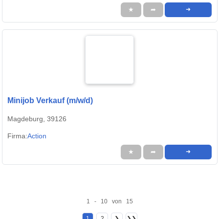
★
➦
➜
Minijob Verkauf (m/w/d)
Magdeburg, 39126
Firma:
Action
★
➦
➜
1 - 10 von 15
1
2
❯
❯❯