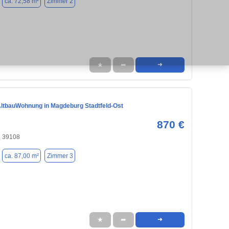
ca. 72,58 m²
Zimmer 2
★
➦
➜
ltbauWohnung in Magdeburg Stadtfeld-Ost
870 €
 39108
ca. 87,00 m²
Zimmer 3
★
➦
➜