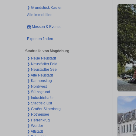
❯ Grundstück Kaufen
Alle Immobilien
Messen & Events
Experten finden
Stadtteile von Magdeburg
❯ Neue Neustadt
❯ Neustädter Feld
❯ Neustädter See
❯ Alte Neustadt
❯ Kannenstieg
❯ Nordwest
❯ Sülzegrund
❯ Industriehafen
❯ Stadtfeld Ost
❯ Großer Silberberg
❯ Rothensee
❯ Herrenkrug
❯ Werder
❯ Altstadt