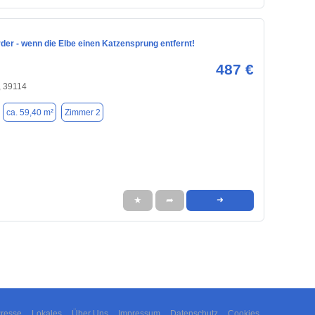
er - wenn die Elbe einen Katzensprung entfernt!
487 €
 39114
ca. 59,40 m²
Zimmer 2
★
➦
➜
resse
Lokales
Über Uns
Impressum
Datenschutz
Cookies