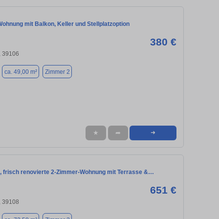
hnung mit Balkon, Keller und Stellplatzoption
380 €
 39106
ca. 49,00 m²
Zimmer 2
★
➦
➜
, frisch renovierte 2-Zimmer-Wohnung mit Terrasse &…
651 €
 39108