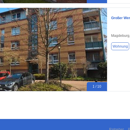
Großer Werd
Magdeburg,
Wohnung
1 / 10
Ratgeber
P