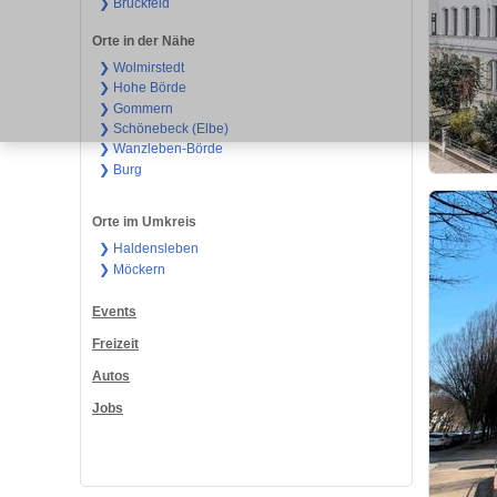
❯ Brückfeld
Orte in der Nähe
❯ Wolmirstedt
❯ Hohe Börde
❯ Gommern
❯ Schönebeck (Elbe)
❯ Wanzleben-Börde
❯ Burg
Orte im Umkreis
❯ Haldensleben
❯ Möckern
Events
Freizeit
Autos
Jobs