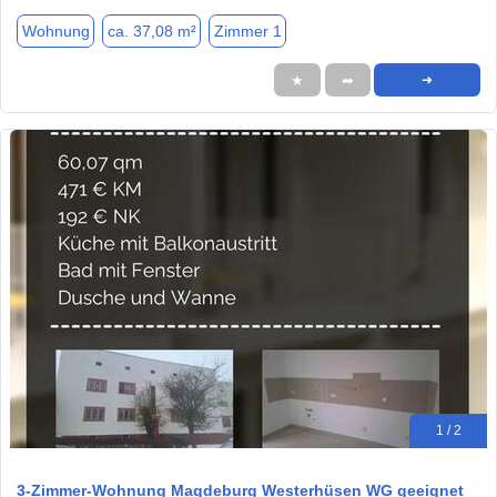
Wohnung
ca. 37,08 m²
Zimmer 1
★
➦
➜
1 / 2
3-Zimmer-Wohnung Magdeburg Westerhüsen WG geeignet