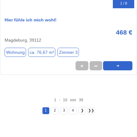
1 / 8
Hier fühle ich mich wohl!
468 €
Magdeburg, 39112
Wohnung
ca. 76,67 m²
Zimmer 3
★
➦
➜
1 - 10 von 39
1
2
3
4
❯
❯❯