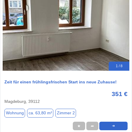
1 / 8
Zeit für einen frühlingsfrischen Start ins neue Zuhause!
351 €
Magdeburg, 39112
Wohnung
ca. 63,80 m²
Zimmer 2
★
➦
➜