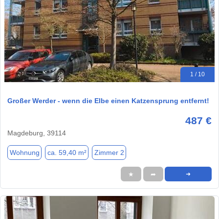
1 / 10
Großer Werder - wenn die Elbe einen Katzensprung entfernt!
487 €
Magdeburg, 39114
Wohnung
ca. 59,40 m²
Zimmer 2
★
➦
➜