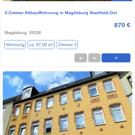
3-Zimmer AltbauWohnung in Magdeburg Stadtfeld-Ost
870 €
Magdeburg, 39108
Wohnung
ca. 87,00 m²
Zimmer 3
★
➦
➜