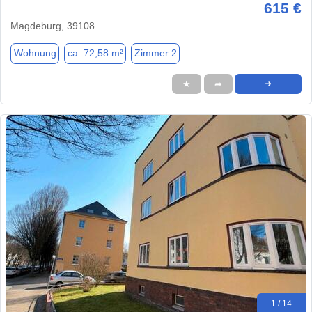
615 €
Magdeburg, 39108
Wohnung
ca. 72,58 m²
Zimmer 2
★
➦
➜
1 / 14