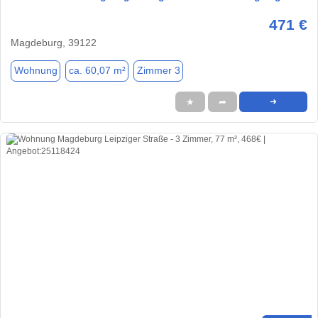
471 €
Magdeburg, 39122
Wohnung
ca. 60,07 m²
Zimmer 3
★
➦
➜