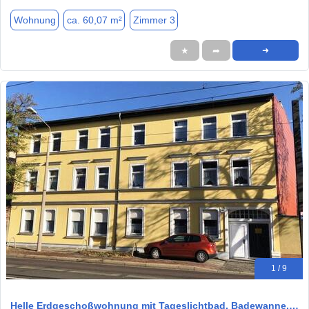
Wohnung
ca. 60,07 m²
Zimmer 3
★
➦
➜
1 / 9
Helle Erdgeschoßwohnung mit Tageslichtbad, Badewanne,…