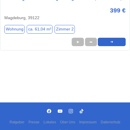
399 €
Magdeburg, 39122
Wohnung
ca. 61,04 m²
Zimmer 2
★
➦
➜
Ratgeber
Presse
Lokales
Über Uns
Impressum
Datenschutz