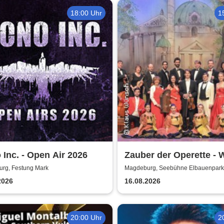
18:00 Uhr
1
Inc. - Open Air 2026
Zauber der Operette - 
Operetten Revue mit So
rg, Festung Mark
Magdeburg, Seebühne Elbauenpark
Ballett und Orchester
2026
16.08.2026
20:00 Uhr
2