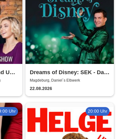
nd Up
Dreams of Disney: SEK - Das
eburg
Musical Dinner
g
Magdeburg, Daniel´s Elbwerk
22.08.2026
9:00 Uhr
20:00 Uhr