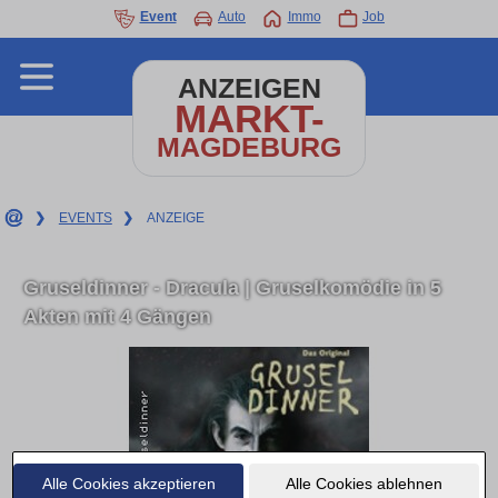
Event
Auto
Immo
Job
ANZEIGEN
MARKT-
MAGDEBURG
❯
EVENTS
❯
ANZEIGE
Gruseldinner - Dracula | Gruselkomödie in 5
Akten mit 4 Gängen
Alle Cookies akzeptieren
Alle Cookies ablehnen