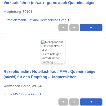
Verkaufsfahrer (m/w/d) - gerne auch Quereinsteiger
Magdeburg, 39104
Firma:
eismann Tiefkühl-Heimservice GmbH
★
➦
➜
Rezeptionistin / Hotelfachfrau / MFA / Quereinsteiger
(m/w/d) für den Empfang - Hadmersleben
Wanzleben-Börde, 39164
Firma:
MVZ Börde GmbH
★
➦
➜