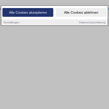
onnten wir derzeit keine passenden Objekte finden. Schauen Sie bald wieder vo
Alle Cookies akzeptieren
Alle Cookies ablehnen
Einstellungen
Datenschutzerklärung