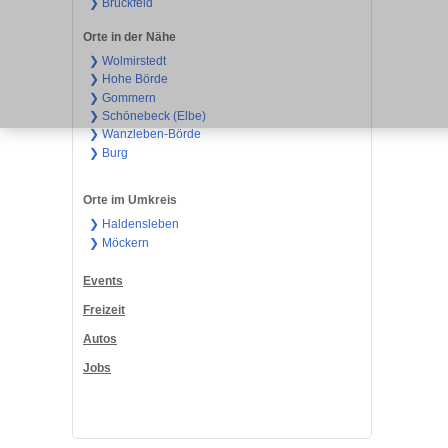
❯ Brückfeld
Orte in der Nähe
❯ Wolmirstedt
❯ Hohe Börde
❯ Gommern
❯ Schönebeck (Elbe)
❯ Wanzleben-Börde
❯ Burg
Orte im Umkreis
❯ Haldensleben
❯ Möckern
Events
Freizeit
Autos
Jobs