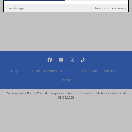
bald wieder vorbei!
Einstellungen
Datenschutzerklärung
Ratgeber
Presse
Lokales
Über Uns
Impressum
Datenschutz
Cookies
Copyright © 2000 - 2026 | 1A Infosysteme GmbH | Content by: 1A-Anzeigenmarkt.de
08.08.2026