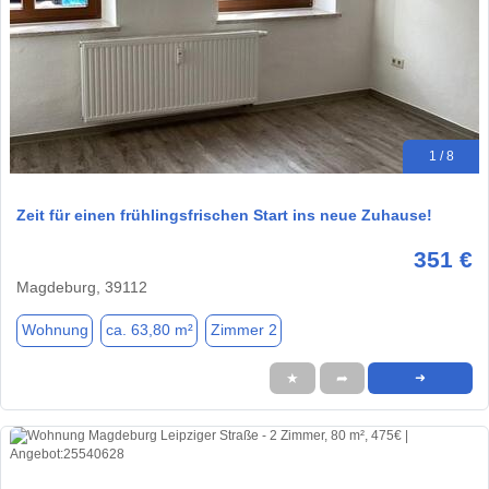
1 / 8
Zeit für einen frühlingsfrischen Start ins neue Zuhause!
351 €
Magdeburg, 39112
Wohnung
ca. 63,80 m²
Zimmer 2
★
➦
➜