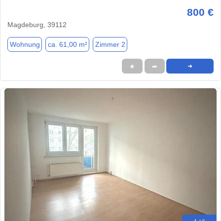
800 €
Magdeburg, 39112
Wohnung
ca. 61,00 m²
Zimmer 2
★
➦
➜