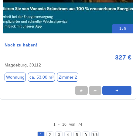
1 / 8
Noch zu haben!
327 €
Magdeburg, 39112
Wohnung
ca. 53,00 m²
Zimmer 2
★
➦
➜
1 - 10 von 74
1
2
3
4
5
❯
❯❯