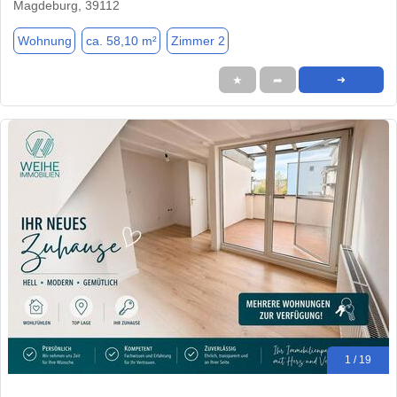
Magdeburg, 39112
Wohnung
ca. 58,10 m²
Zimmer 2
★
➦
➜
1 / 19