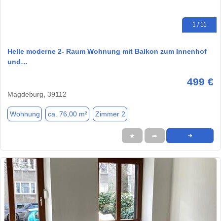
1 / 11
Helle moderne 2- Raum Wohnung mit Balkon zum Innenhof
und…
499 €
Magdeburg, 39112
Wohnung
ca. 76,00 m²
Zimmer 2
★
➦
➜