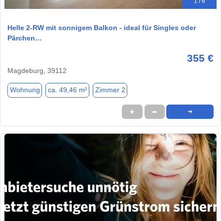
1 / 6
Helle 2-RW mit sonnigem Balkon - ideal für Singles oder
Pärchen…
355 €
Magdeburg, 39112
Wohnung
ca. 49,46 m²
Zimmer 2
★
➦
➜