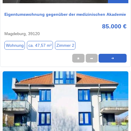
Eigentumswohnung gegenüber der medizinischen Akademie
85.000 €
Magdeburg, 39120
Wohnung
ca. 47,57 m²
Zimmer 2
★
➦
➜