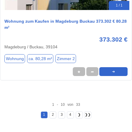
1 / 1
Wohnung zum Kaufen in Magdeburg Buckau 373.302 € 80.28
m²
373.302 €
Magdeburg / Buckau, 39104
Wohnung
ca. 80,28 m²
Zimmer 2
★
➦
➜
1 - 10 von 33
1
2
3
4
❯
❯❯