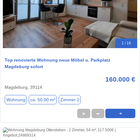
1 / 16
Top renovierte Wohnung neue Möbel u. Parkplatz
Magdeburg sofort
160.000 €
Magdeburg, 39114
Wohnung
ca. 50,00 m²
Zimmer 2
★
➦
➜