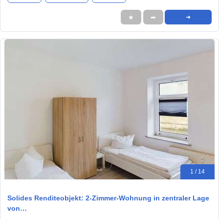
★
➦
➜
1 / 14
Solides Renditeobjekt: 2-Zimmer-Wohnung in zentraler Lage
von…