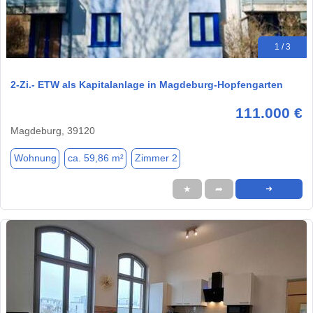
1 / 3
2-Zi.- ETW als Kapitalanlage in Magdeburg-Hopfengarten
111.000 €
Magdeburg, 39120
Wohnung
ca. 59,86 m²
Zimmer 2
★
➦
➜