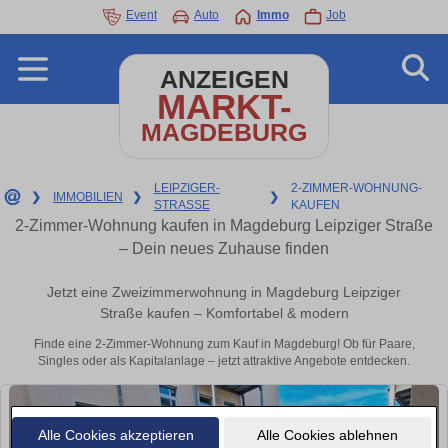
Event
Auto
Immo
Job
ANZEIGEN
MARKT-
MAGDEBURG
LEIPZIGER-
2-ZIMMER-WOHNUNG-
❯
IMMOBILIEN
❯
❯
STRASSE
KAUFEN
2-Zimmer-Wohnung kaufen in Magdeburg Leipziger Straße
– Dein neues Zuhause finden
Jetzt eine Zweizimmerwohnung in Magdeburg Leipziger
Straße kaufen – Komfortabel & modern
Finde eine 2-Zimmer-Wohnung zum Kauf in Magdeburg! Ob für Paare,
Singles oder als Kapitalanlage – jetzt attraktive Angebote entdecken.
Alle Cookies akzeptieren
Alle Cookies ablehnen