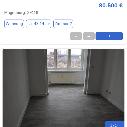
80.500 €
Magdeburg, 39118
Wohnung
ca. 43,14 m²
Zimmer 2
★
➦
➜
1 / 14