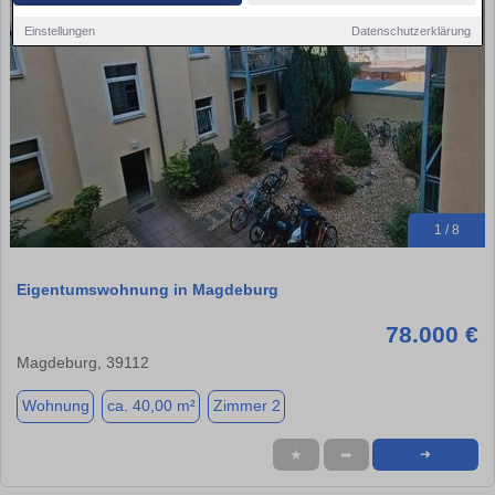
Einstellungen
Datenschutzerklärung
1 / 8
Eigentumswohnung in Magdeburg
78.000 €
Magdeburg, 39112
Wohnung
ca. 40,00 m²
Zimmer 2
★
➦
➜