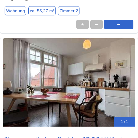
Wohnung
ca. 55,27 m²
Zimmer 2
★
➦
➜
1 / 1