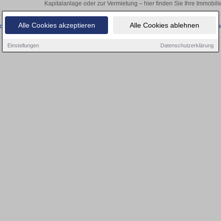
Kapitalanlage oder zur Vermietung – hier finden Sie Ihre Immobi
Alle Cookies akzeptieren
Alle Cookies ablehnen
onnten wir derzeit keine passenden Objekte finden. Schauen Sie bald wieder vo
Einstellungen
Datenschutzerklärung