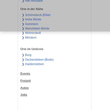
❯ Alte Neustadt
Orte in der Nähe
❯ Schönebeck (Elbe)
❯ Hohe Börde
❯ Gommern
❯ Wanzleben-Börde
❯ Wolmirstedt
❯ Möckern
Orte im Umkreis
❯ Burg
❯ Oschersleben (Bode)
❯ Haldensleben
Events
Freizeit
Autos
Jobs