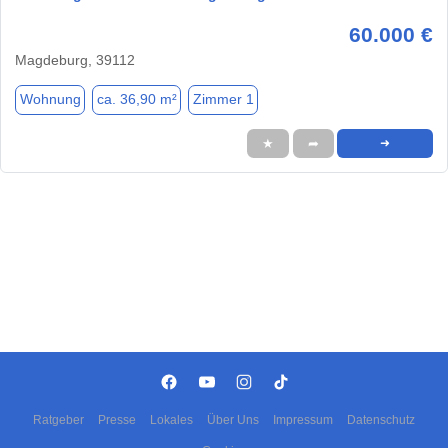
60.000 €
Magdeburg, 39112
Wohnung
ca. 36,90 m²
Zimmer 1
★
➦
➜
Ratgeber
Presse
Lokales
Über Uns
Impressum
Datenschutz