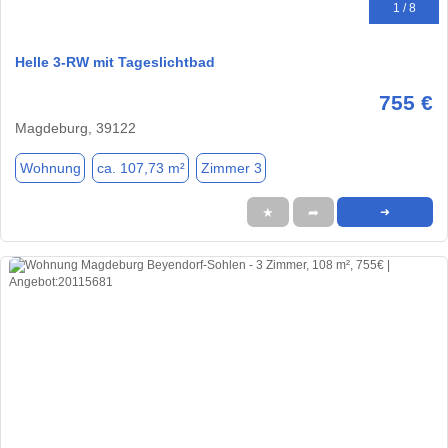
1 / 8
Helle 3-RW mit Tageslichtbad
755 €
Magdeburg, 39122
Wohnung
ca. 107,73 m²
Zimmer 3
★
➦
➜