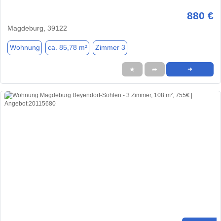
880 €
Magdeburg, 39122
Wohnung
ca. 85,78 m²
Zimmer 3
★
➦
➜