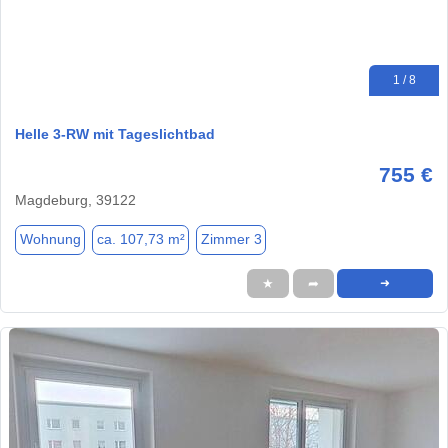
1 / 8
Helle 3-RW mit Tageslichtbad
755 €
Magdeburg, 39122
Wohnung
ca. 107,73 m²
Zimmer 3
★
➦
➜