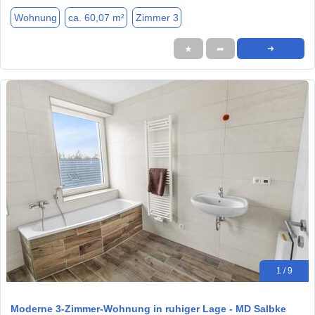
Wohnung
ca. 60,07 m²
Zimmer 3
★
➦
➜
1 / 9
Moderne 3-Zimmer-Wohnung in ruhiger Lage - MD Salbke