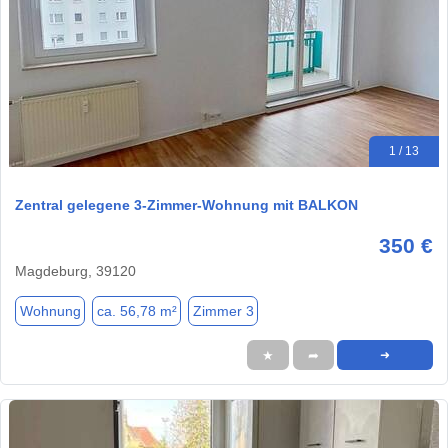
1 / 13
Zentral gelegene 3-Zimmer-Wohnung mit BALKON
350 €
Magdeburg, 39120
Wohnung
ca. 56,78 m²
Zimmer 3
★
➦
➜