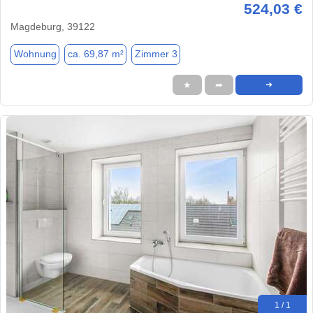
524,03 €
Magdeburg, 39122
Wohnung
ca. 69,87 m²
Zimmer 3
★
➦
➜
1 / 1