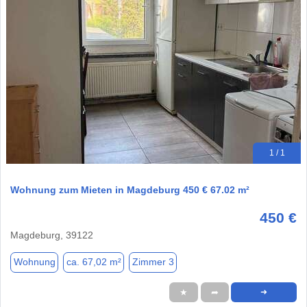
1 / 1
Wohnung zum Mieten in Magdeburg 450 € 67.02 m²
450 €
Magdeburg, 39122
Wohnung
ca. 67,02 m²
Zimmer 3
★
➦
➜