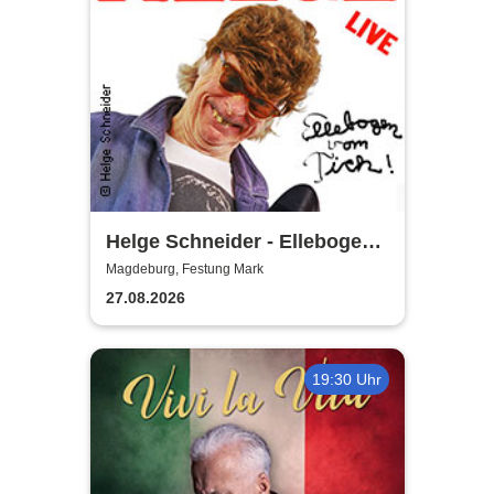
Helge Schneider - Ellebogen
vom Tich
Magdeburg, Festung Mark
27.08.2026
19:30 Uhr