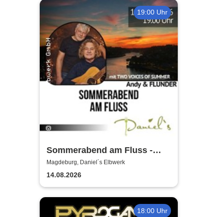
19:00 Uhr
Sommerabend am Fluss -
TWO VOICES OF
Magdeburg, Daniel´s Elbwerk
14.08.2026
18:00 Uhr