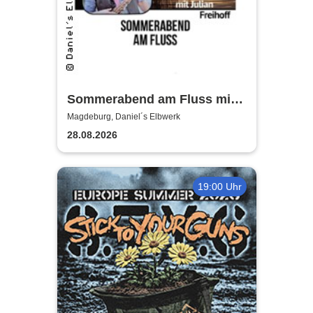
Sommerabend am Fluss mit
Julian Freihoff
Magdeburg, Daniel´s Elbwerk
28.08.2026
19:00 Uhr