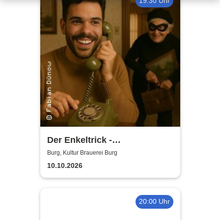
19:30 Uhr
Der Enkeltrick -
Kriminalkomödie
Burg, Kultur Brauerei Burg
10.10.2026
20:00 Uhr