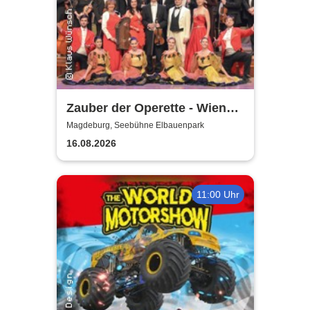
Zauber der Operette - Wiener
Operetten Revue mit Solisten,
Magdeburg, Seebühne Elbauenpark
Ballett und Orchester
16.08.2026
11:00 Uhr