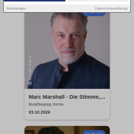
Einstellungen
Datenschutzerklärung
17:00 Uhr
Marc Marshall - Die Stimme,
die berührt - Live 2026
Burg/Niegripp, Kirche
03.10.2026