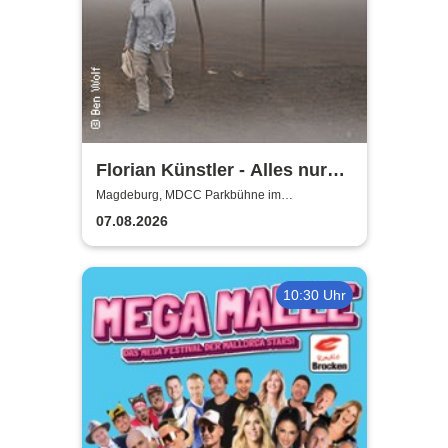
Florian Künstler - Alles nur
geliehen - Tour 2026/2027
Magdeburg, MDCC Parkbühne im
Elbauenpark
07.08.2026
10:30 Uhr