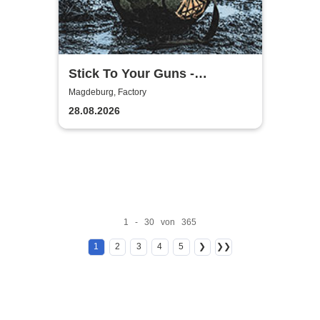
Stick To Your Guns -
European Summer 2026
Magdeburg, Factory
28.08.2026
1 - 30 von 365
1
2
3
4
5
❯
❯❯