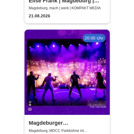
Elise Frank | Magdeburg |
machwerk
Magdeburg, mach | werk | KOMPAKT MEDIA
21.08.2026
20:00 Uhr
Magdeburger
Taschenlampenkonzert
Magdeburg, MDCC Parkbühne im