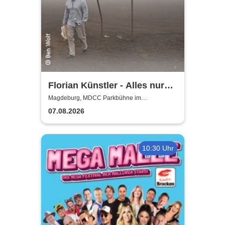
Florian Künstler - Alles nur
geliehen - Tour 2026/2027
Magdeburg, MDCC Parkbühne im
Elbauenpark
07.08.2026
10:30 Uhr