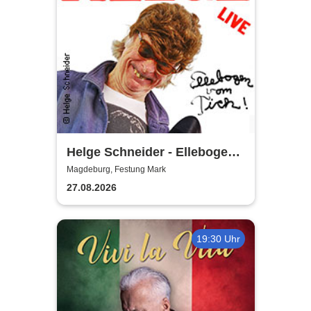
Helge Schneider - Ellebogen
vom Tich
Magdeburg, Festung Mark
27.08.2026
19:30 Uhr