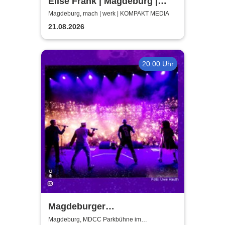
Elise Frank | Magdeburg |
machwerk
Magdeburg, mach | werk | KOMPAKT MEDIA
21.08.2026
20:00 Uhr
Magdeburger
Taschenlampenkonzert
Magdeburg, MDCC Parkbühne im