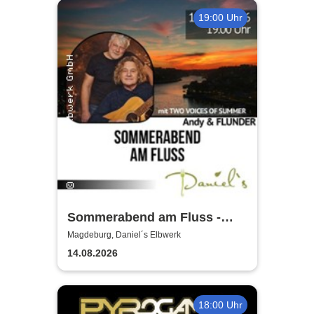
19:00 Uhr
Sommerabend am Fluss -
TWO VOICES OF
Magdeburg, Daniel´s Elbwerk
14.08.2026
18:00 Uhr