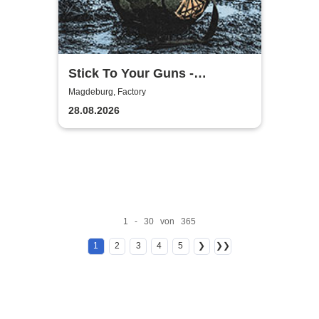
Stick To Your Guns -
European Summer 2026
Magdeburg, Factory
28.08.2026
1 - 30 von 365
1
2
3
4
5
❯
❯❯