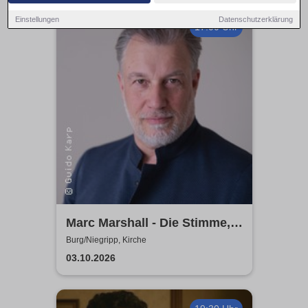
Einstellungen
Datenschutzerklärung
17:00 Uhr
Marc Marshall - Die Stimme,
die berührt - Live 2026
Burg/Niegripp, Kirche
03.10.2026