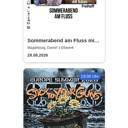
Sommerabend am Fluss mit
Julian Freihoff
Magdeburg, Daniel´s Elbwerk
28.08.2026
19:00 Uhr