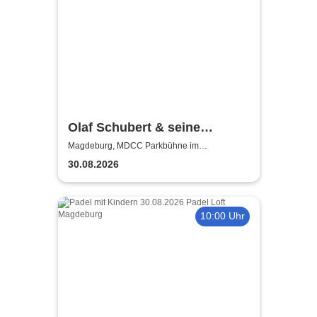
Olaf Schubert & seine
Freunde - Jetzt oder now!
Magdeburg, MDCC Parkbühne im
Elbauenpark
30.08.2026
10:00 Uhr