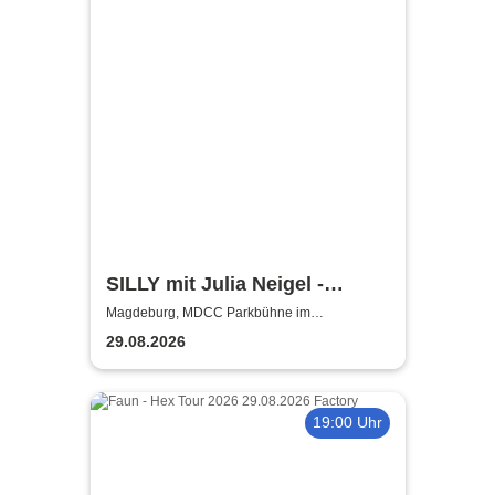
SILLY mit Julia Neigel -
elektroAKUSTIK
Magdeburg, MDCC Parkbühne im
Elbauenpark
29.08.2026
19:00 Uhr