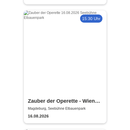
15:30 Uhr
Zauber der Operette - Wiener
Operetten Revue mit Solisten,
Magdeburg, Seebühne Elbauenpark
Ballett und Orchester
16.08.2026