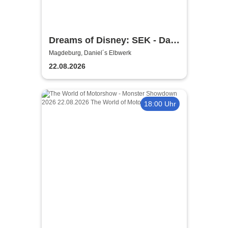
Dreams of Disney: SEK - Das
Musical Dinner
Magdeburg, Daniel´s Elbwerk
22.08.2026
18:00 Uhr