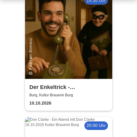
19:30 Uhr
Der Enkeltrick -
Kriminalkomödie
Burg, Kultur Brauerei Burg
10.10.2026
20:00 Uhr