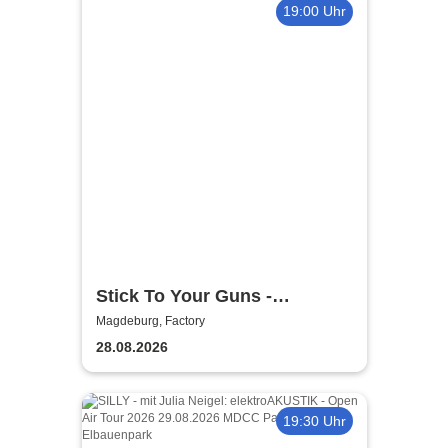
19:00 Uhr
Stick To Your Guns -
European Summer 2026
Magdeburg, Factory
28.08.2026
19:30 Uhr