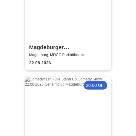
Magdeburger
Taschenlampenkonzert
Magdeburg, MDCC Parkbühne im
Elbauenpark
22.08.2026
20:00 Uhr