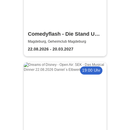
Comedyflash - Die Stand Up
Comedy Show in Magdeburg
Magdeburg, Geheimclub Magdeburg
22.08.2026 - 20.03.2027
19:00 Uhr