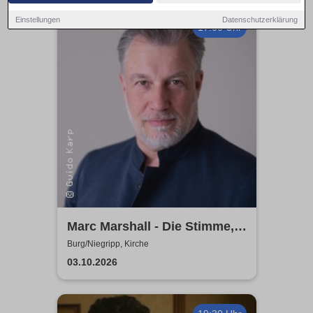
Einstellungen
Datenschutzerklärung
17:00 Uhr
Marc Marshall - Die Stimme,
die berührt - Live 2026
Burg/Niegripp, Kirche
03.10.2026