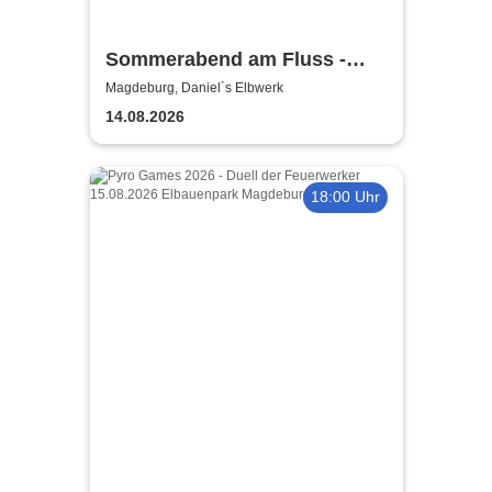
Sommerabend am Fluss -
TWO VOICES OF
Magdeburg, Daniel´s Elbwerk
14.08.2026
18:00 Uhr