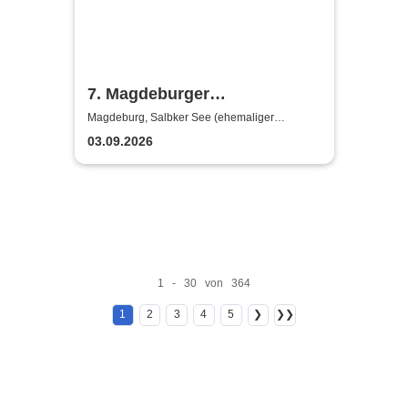
7. Magdeburger
Friedensfestival
Magdeburg, Salbker See (ehemaliger
Badestrand)
03.09.2026
1 - 30 von 364
1
2
3
4
5
❯
❯❯