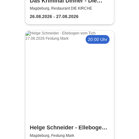
Das Kriminal Dinner - Die
lästige Leiche
Magdeburg, Restaurant DIE KIRCHE
26.08.2026 - 27.08.2026
20:00 Uhr
Helge Schneider - Ellebogen
vom Tich
Magdeburg, Festung Mark