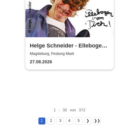
Helge Schneider - Ellebogen
vom Tich
Magdeburg, Festung Mark
27.08.2026
1 - 30 von 372
1
2
3
4
5
❯
❯❯