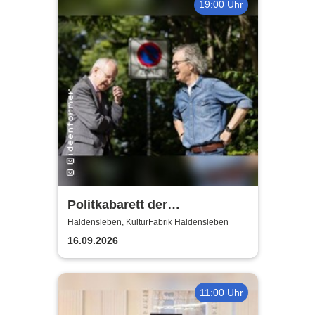
19:00 Uhr
Politkabarett der
Magdeburger Zwickmühle -
Haldensleben, KulturFabrik Haldensleben
mit Hans-Günther Pölitz
16.09.2026
11:00 Uhr