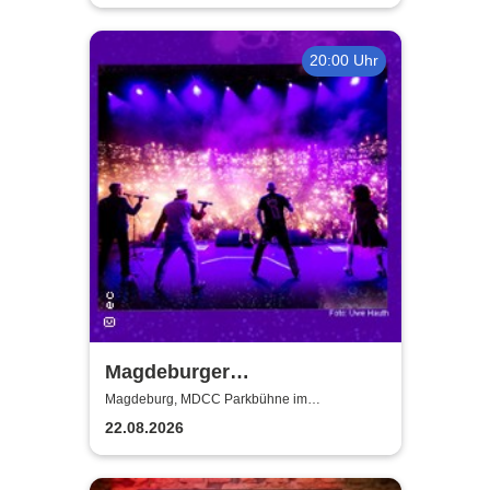
20:00 Uhr
Magdeburger
Taschenlampenkonzert
Magdeburg, MDCC Parkbühne im
Elbauenpark
22.08.2026