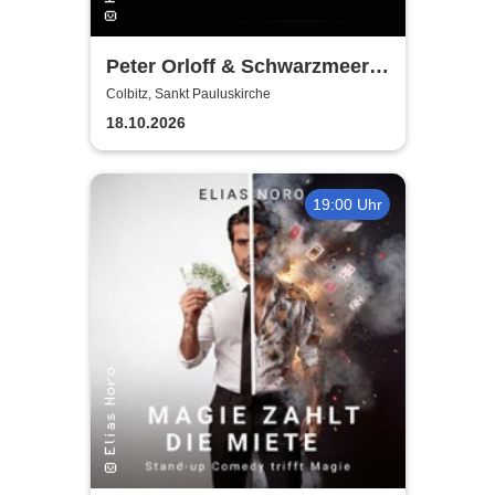
Peter Orloff & Schwarzmeer
Kosaken Chor - Die
Colbitz, Sankt Pauluskirche
Abschiedstournee
18.10.2026
19:00 Uhr