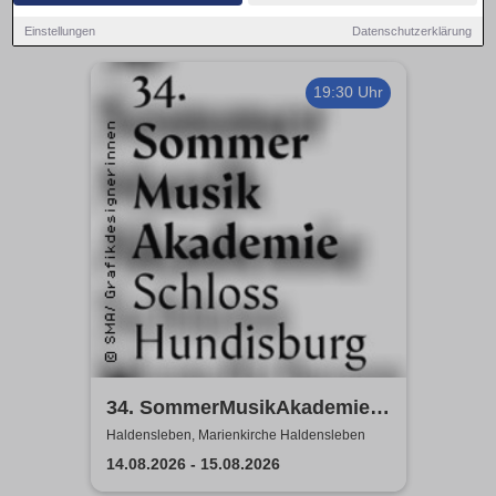
Einstellungen
Datenschutzerklärung
19:30 Uhr
34. SommerMusikAkademie
2026
Haldensleben, Marienkirche Haldensleben
14.08.2026 - 15.08.2026