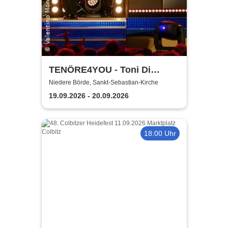
TENÖRE4YOU - Toni Di
Napoli & Pietro Pato
Niedere Börde, Sankt-Sebastian-Kirche
19.09.2026 - 20.09.2026
18:00 Uhr