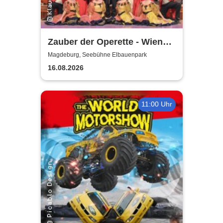
Zauber der Operette - Wiener
Operetten Revue mit Solisten,
Magdeburg, Seebühne Elbauenpark
Ballett und Orchester
16.08.2026
11:00 Uhr