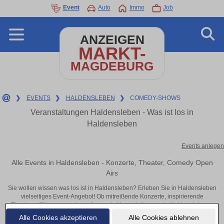
Event
Auto
Immo
Job
ANZEIGEN
MARKT-
MAGDEBURG
❯
EVENTS
❯
HALDENSLEBEN
❯
COMEDY-SHOWS
Veranstaltungen Haldensleben - Was ist los in
Haldensleben
Events anlegen
Alle Events in Haldensleben - Konzerte, Theater, Comedy Open
Airs
Sie wollen wissen was los ist in Haldensleben? Erleben Sie in Haldensleben
vielseitiges Event-Angebot! Ob mitreißende Konzerte, inspirierende
Theateraufführungen oder aufregende Veranstaltungen in Haldensleben –
hier finden alles im Überblick und Tickets.
Alle Cookies akzeptieren
Alle Cookies ablehnen