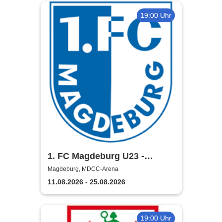
19:00 Uhr
1. FC Magdeburg U23 -
Regionalliga Nordost Saison
Magdeburg, MDCC-Arena
2026/2027
11.08.2026 - 25.08.2026
19:00 Uhr