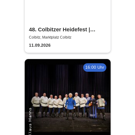
48. Colbitzer Heidefest |
Marktplatz
Colbitz, Marktplatz Colbitz
11.09.2026
16:00 Uhr