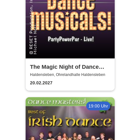
The Magic Night of Dance
Musicals
Haldensleben, Ohrelandhalle Haldensleben
20.02.2027
19:00 Uhr