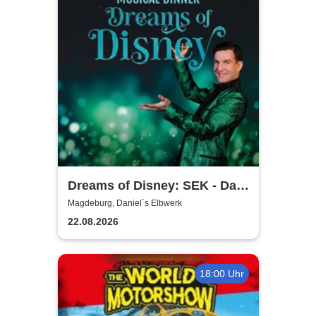
Dreams of Disney: SEK - Das
Musical Dinner
Magdeburg, Daniel´s Elbwerk
22.08.2026
18:00 Uhr