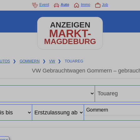
Event
Auto
Immo
Job
ANZEIGEN
MARKT-
MAGDEBURG
UTOS
❯
GOMMERN
❯
VW
❯
TOUAREG
VW Gebrauchtwagen Gommern – gebrauch
×