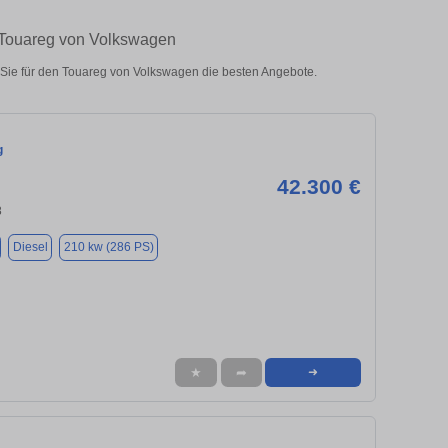
 Touareg von Volkswagen
ie für den Touareg von Volkswagen die besten Angebote.
g
42.300 €
8
Diesel
210 kw (286 PS)
★
➦
➜