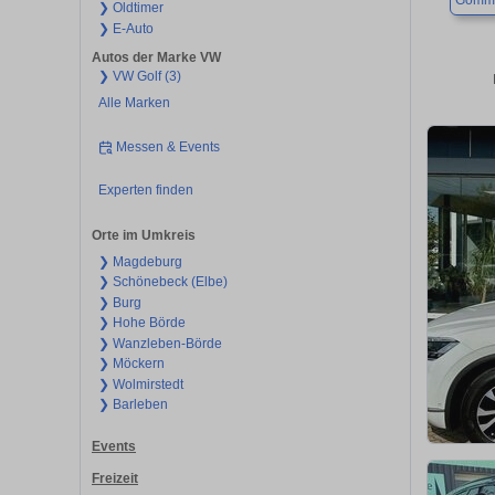
Gomm
❯ Oldtimer
❯ E-Auto
Autos der Marke VW
❯ VW Golf (3)
Alle Marken
Messen & Events
Experten finden
Orte im Umkreis
❯ Magdeburg
❯ Schönebeck (Elbe)
❯ Burg
❯ Hohe Börde
❯ Wanzleben-Börde
❯ Möckern
❯ Wolmirstedt
❯ Barleben
Events
Freizeit