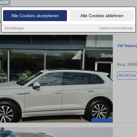
ern
Finden Sie in Gommern Ihren gebrauchten
Alle Cookies akzeptieren
Alle Cookies ablehnen
Entdecken Sie in Gommern gebrauchte VW Touareg Gebrauchtwagen. Hier finden S
Einstellungen
Datenschutzerklärung
VW Touare
Burg, 3928
96.543 km