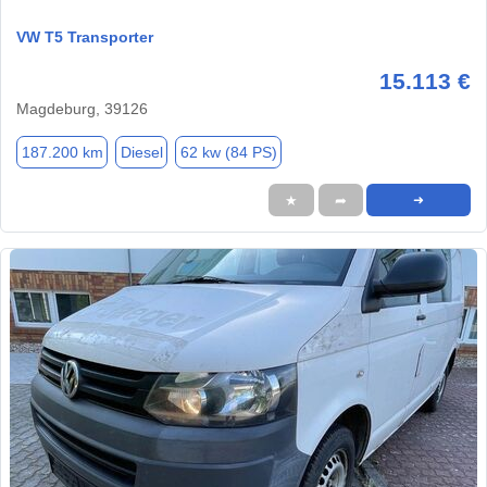
VW T5 Transporter
15.113 €
Magdeburg, 39126
187.200 km
Diesel
62 kw (84 PS)
★
➦
➜