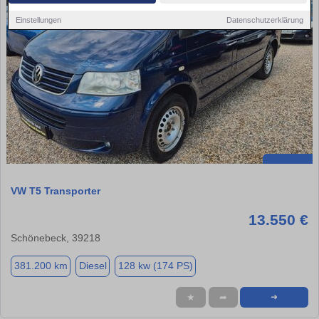
Einstellungen
Datenschutzerklärung
VW T5 Transporter
13.550 €
Schönebeck, 39218
381.200 km
Diesel
128 kw (174 PS)
★
➦
➜