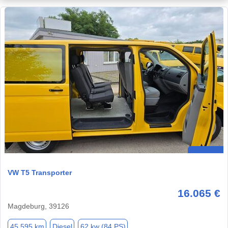
VW T5 Transporter
16.065 €
Magdeburg, 39126
45.595 km
Diesel
62 kw (84 PS)