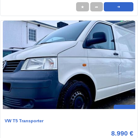
★
➦
➜
VW T5 Transporter
8.990 €