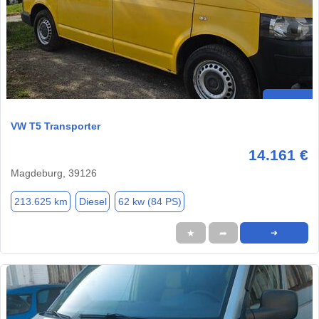
VW T5 Transporter
14.161 €
Magdeburg, 39126
213.625 km
Diesel
62 kw (84 PS)
★
➦
➜