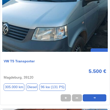
VW T5 Transporter
5.500 €
Magdeburg, 39120
305.000 km
Diesel
96 kw (131 PS)
★
➦
➜