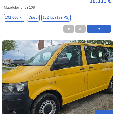
10.000 €
Magdeburg, 39108
191.000 km
Diesel
132 kw (179 PS)
★
➦
➜