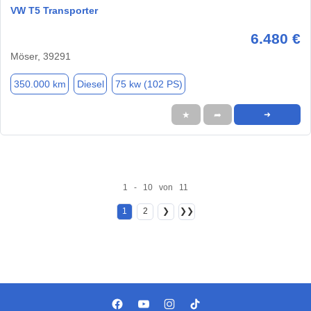
VW T5 Transporter
6.480 €
Möser, 39291
350.000 km
Diesel
75 kw (102 PS)
★
➦
➜
1 - 10 von 11
1
2
❯
❯❯