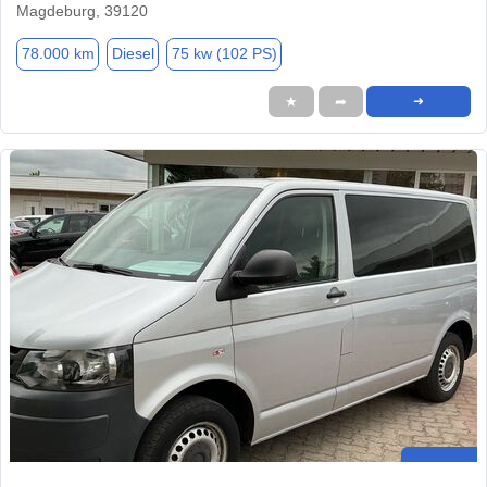
Magdeburg, 39120
78.000 km
Diesel
75 kw (102 PS)
★
➦
➜