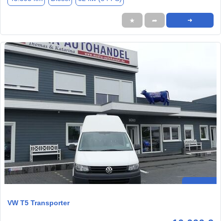
★
➦
➜
VW T5 Transporter