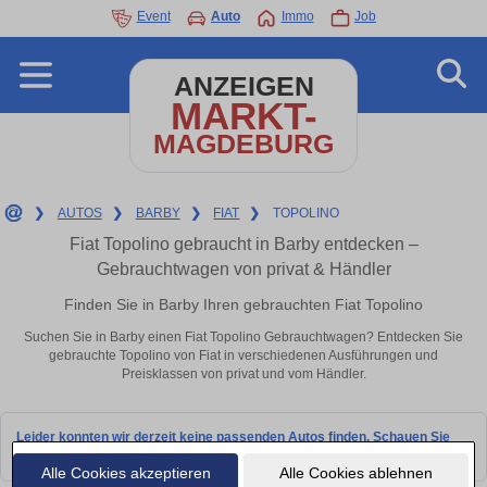
Event
Auto
Immo
Job
ANZEIGEN
MARKT-
MAGDEBURG
❯
AUTOS
❯
BARBY
❯
FIAT
❯
TOPOLINO
Fiat Topolino gebraucht in Barby entdecken –
Gebrauchtwagen von privat & Händler
Finden Sie in Barby Ihren gebrauchten Fiat Topolino
Suchen Sie in Barby einen Fiat Topolino Gebrauchtwagen? Entdecken Sie
gebrauchte Topolino von Fiat in verschiedenen Ausführungen und
Preisklassen von privat und vom Händler.
Leider konnten wir derzeit keine passenden Autos finden. Schauen Sie
bald wieder vorbei!
Alle Cookies akzeptieren
Alle Cookies ablehnen