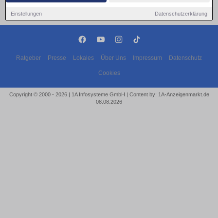
Einstellungen
Datenschutzerklärung
Ratgeber
Presse
Lokales
Über Uns
Impressum
Datenschutz
Cookies
Copyright © 2000 - 2026 | 1A Infosysteme GmbH | Content by: 1A-Anzeigenmarkt.de
08.08.2026