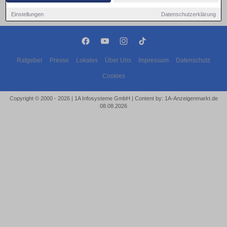
Einstellungen
Datenschutzerklärung
Ratgeber
Presse
Lokales
Über Uns
Impressum
Datenschutz
Cookies
Copyright © 2000 - 2026 | 1A Infosysteme GmbH | Content by: 1A-Anzeigenmarkt.de
08.08.2026