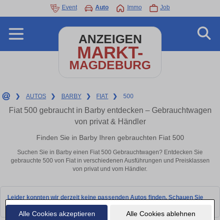
Event
Auto
Immo
Job
ANZEIGEN
MARKT-
MAGDEBURG
❯
AUTOS
❯
BARBY
❯
FIAT
❯
500
Fiat 500 gebraucht in Barby entdecken – Gebrauchtwagen
von privat & Händler
Finden Sie in Barby Ihren gebrauchten Fiat 500
Suchen Sie in Barby einen Fiat 500 Gebrauchtwagen? Entdecken Sie
gebrauchte 500 von Fiat in verschiedenen Ausführungen und Preisklassen
von privat und vom Händler.
Leider konnten wir derzeit keine passenden Autos finden. Schauen Sie
bald wieder vorbei!
Alle Cookies akzeptieren
Alle Cookies ablehnen