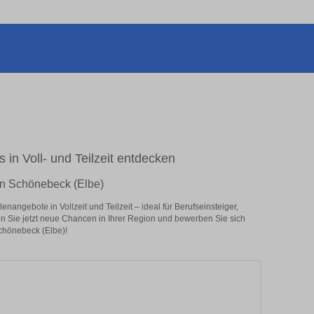
 in Voll- und Teilzeit entdecken
 in Schönebeck (Elbe)
nangebote in Vollzeit und Teilzeit – ideal für Berufseinsteiger,
en Sie jetzt neue Chancen in Ihrer Region und bewerben Sie sich
Schönebeck (Elbe)!