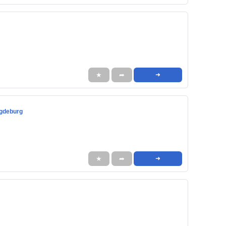
★
➦
➜
agdeburg
★
➦
➜