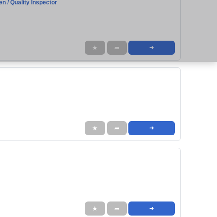
n / Quality Inspector
★
➦
➜
★
➦
➜
★
➦
➜