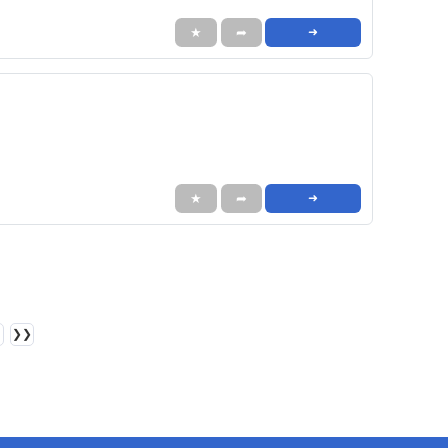
★
➦
➜
★
➦
➜
❯❯