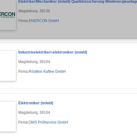
Elektriker/Mechaniker (m/w/d) Qualitätssicherung Windenergieanlage
Magdeburg, 39130
Firma:
ENERCON GmbH
Industrieelektriker/-elektroniker (m/w/d)
Magdeburg, 39104
Firma:
Röstfein Kaffee GmbH
Elektroniker (m/w/d)
Magdeburg, 39104
Firma:
OMS Prüfservice GmbH