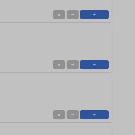
★
➦
➜
★
➦
➜
★
➦
➜