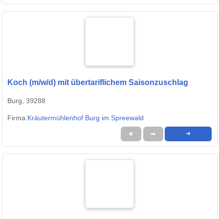
Koch (m/w/d) mit übertariflichem Saisonzuschlag
Burg, 39288
Firma:
Kräutermühlenhof Burg im Spreewald
★
➦
➜