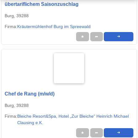
übertariflichem Saisonzuschlag
Burg, 39288
Firma:
Kräutermühlenhof Burg im Spreewald
★
➦
➜
Chef de Rang (m/w/d)
Burg, 39288
Firma:
Bleiche Resort&Spa, Hotel „Zur Bleiche“ Heinrich Michael
Clausing e.K.
★
➦
➜