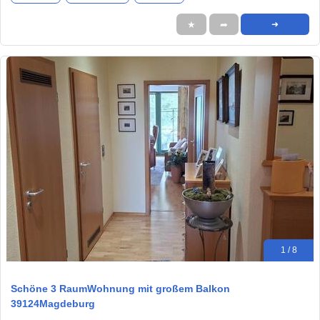
★
➦
➜
1 / 8
Schöne 3 RaumWohnung mit großem Balkon
39124Magdeburg