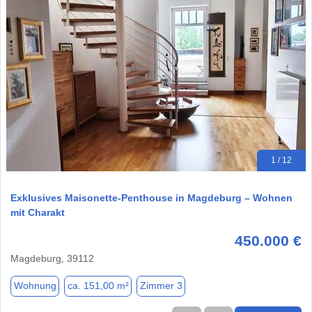
1 / 12
Exklusives Maisonette-Penthouse in Magdeburg – Wohnen
mit Charakt
450.000 €
Magdeburg, 39112
Wohnung
ca. 151,00 m²
Zimmer 3