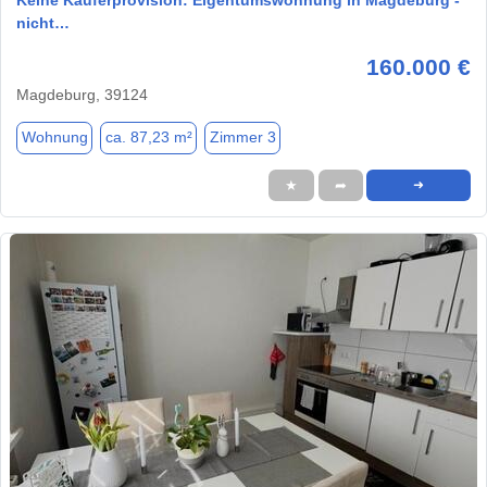
nicht…
160.000 €
Magdeburg, 39124
Wohnung
ca. 87,23 m²
Zimmer 3
★
➦
➜