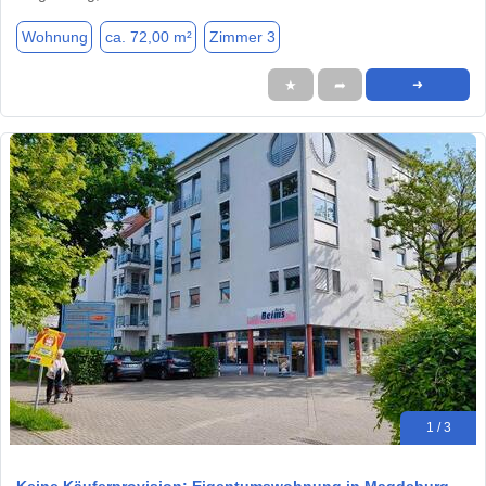
Wohnung
ca. 72,00 m²
Zimmer 3
★
➦
➜
1 / 3
Keine Käuferprovision: Eigentumswohnung in Magdeburg -