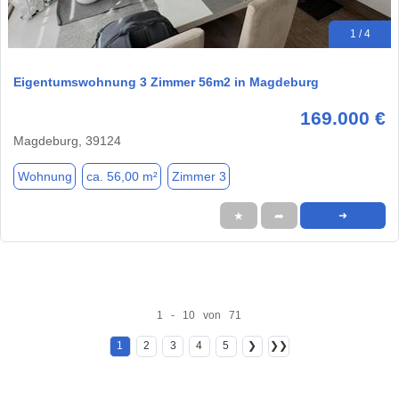
1 / 4
Eigentumswohnung 3 Zimmer 56m2 in Magdeburg
169.000 €
Magdeburg, 39124
Wohnung
ca. 56,00 m²
Zimmer 3
★
➦
➜
1 - 10 von 71
1
2
3
4
5
❯
❯❯