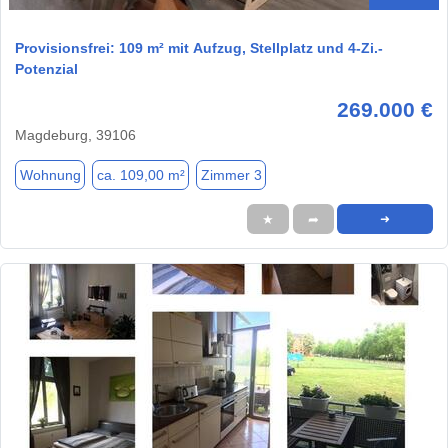
Provisionsfrei: 109 m² mit Aufzug, Stellplatz und 4-Zi.-
Potenzial
269.000 €
Magdeburg, 39106
Wohnung
ca. 109,00 m²
Zimmer 3
★
➦
➜