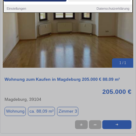
Einstellungen
Datenschutzerklärung
1 / 1
Wohnung zum Kaufen in Magdeburg 205.000 € 88.09 m²
205.000 €
Magdeburg, 39104
Wohnung
ca. 88,09 m²
Zimmer 3
★
➦
➜