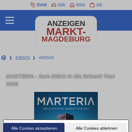
Event
Auto
Immo
Job
ANZEIGEN
MARKT-
MAGDEBURG
❯
EVENTS
❯
ANZEIGE
MARTERIA - Zum Glück in die Zukunft Tour
2026
Alle Cookies akzeptieren
Alle Cookies ablehnen