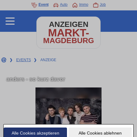
Event
Auto
Immo
Job
ANZEIGEN
MARKT-
MAGDEBURG
❯
EVENTS
❯
ANZEIGE
anders - so kurz davor
Alle Cookies akzeptieren
Alle Cookies ablehnen