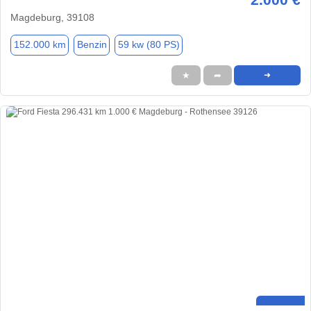
Magdeburg, 39108
152.000 km
Benzin
59 kw (80 PS)
★
➦
➜