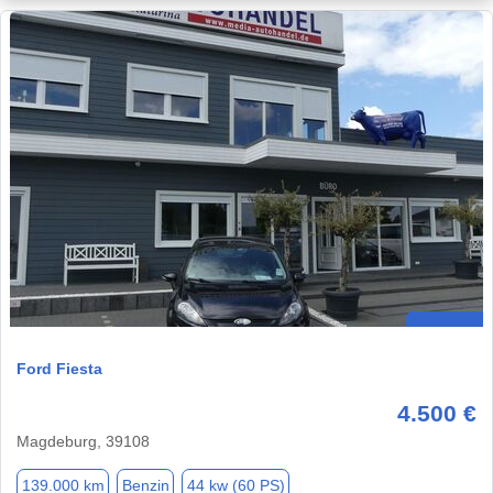
Ford Fiesta
4.500 €
Magdeburg, 39108
139.000 km
Benzin
44 kw (60 PS)