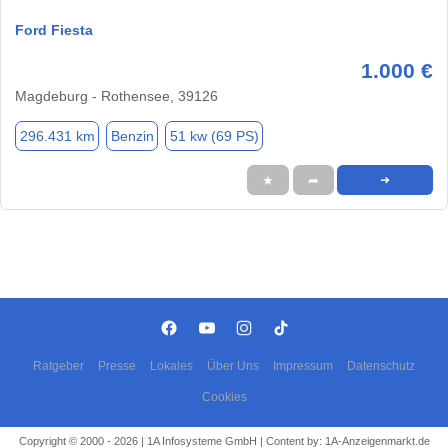
Ford Fiesta
1.000 €
Magdeburg - Rothensee, 39126
296.431 km
Benzin
51 kw (69 PS)
★
➦
➜
Ratgeber
Presse
Lokales
Über Uns
Impressum
Datenschutz
Cookies
Copyright © 2000 - 2026 | 1A Infosysteme GmbH | Content by: 1A-Anzeigenmarkt.de