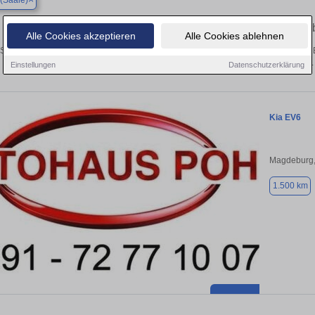
(Saale)
Finden Sie in Calbe (Saale) Ihren g
Alle Cookies akzeptieren
Alle Cookies ablehnen
Sie in Calbe (Saale) einen Kia EV6 Gebrauchtwagen? Entdecken Sie gebrauchte 
privat und vom Händler.
Einstellungen
Datenschutzerklärung
Kia EV6
Magdeburg,
1.500 km