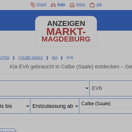
Event
Auto
Immo
Job
ANZEIGEN
MARKT-
MAGDEBURG
UTOS
❯
CALBE-SAALE
❯
KIA
❯
EV6
Kia EV6 gebraucht in Calbe (Saale) entdecken – G
×