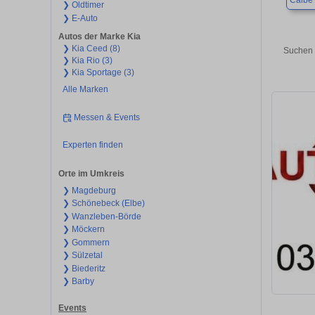
Calbe 
❯ Oldtimer
❯ E-Auto
Autos der Marke Kia
❯ Kia Ceed (8)
Suchen 
❯ Kia Rio (3)
❯ Kia Sportage (3)
Alle Marken
Messen & Events
Experten finden
Orte im Umkreis
❯ Magdeburg
❯ Schönebeck (Elbe)
❯ Wanzleben-Börde
❯ Möckern
❯ Gommern
❯ Sülzetal
❯ Biederitz
❯ Barby
Events