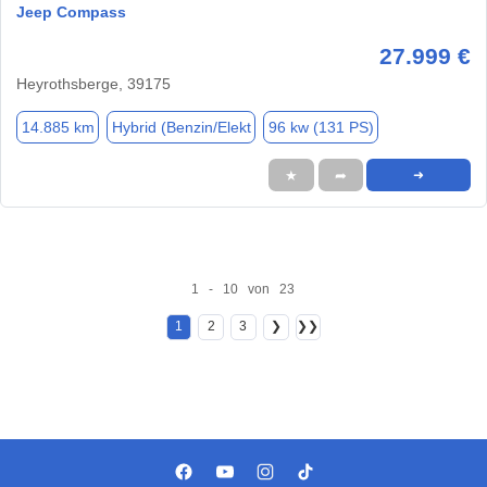
Jeep Compass
27.999 €
Heyrothsberge, 39175
14.885 km
Hybrid (Benzin/Elekt
96 kw (131 PS)
★
➦
➜
1 - 10 von 23
1
2
3
❯
❯❯