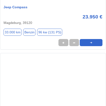
Jeep Compass
23.950 €
Magdeburg, 39120
33.000 km
Benzin
96 kw (131 PS)
★
➦
➜