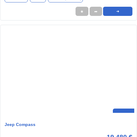
★
➦
➜
Jeep Compass
19.480 €