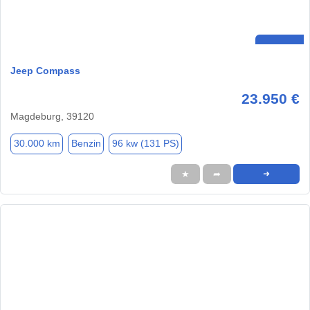
Jeep Compass
23.950 €
Magdeburg, 39120
30.000 km
Benzin
96 kw (131 PS)
★
➦
➜