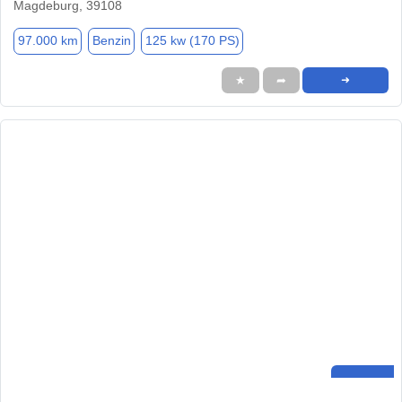
Magdeburg, 39108
97.000 km
Benzin
125 kw (170 PS)
★
➦
➜