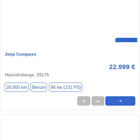
Jeep Compass
22.999 €
Heyrothsberge, 39175
26.000 km
Benzin
96 kw (131 PS)
★
➦
➜