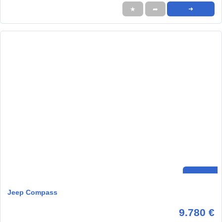
★
➦
➜
Jeep Compass
9.780 €