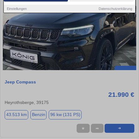
Einstellungen
Datenschutzerklärung
Jeep Compass
21.990 €
Heyrothsberge, 39175
43.513 km
Benzin
96 kw (131 PS)
★
➦
➜