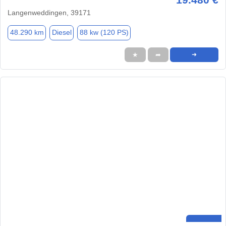
Langenweddingen, 39171
48.290 km
Diesel
88 kw (120 PS)
★
➦
➜