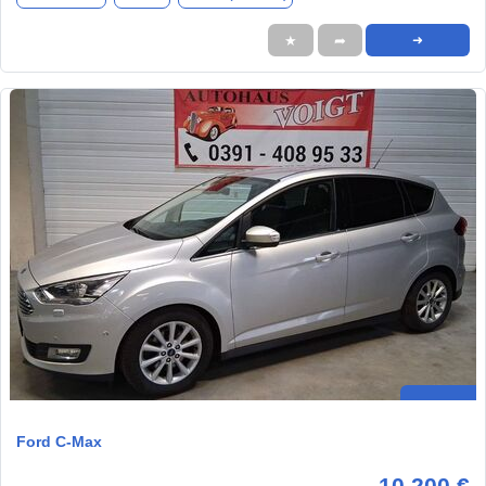
★
➦
➜
Ford C-Max
10.200 €