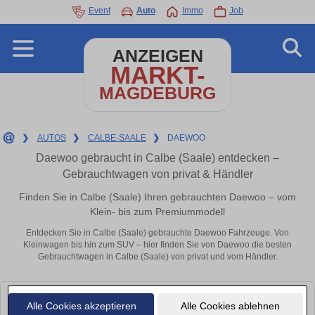
Event
Auto
Immo
Job
ANZEIGEN
MARKT-
MAGDEBURG
❯
AUTOS
❯
CALBE-SAALE
❯
DAEWOO
Daewoo gebraucht in Calbe (Saale) entdecken –
Gebrauchtwagen von privat & Händler
Finden Sie in Calbe (Saale) Ihren gebrauchten Daewoo – vom
Klein- bis zum Premiummodell
Entdecken Sie in Calbe (Saale) gebrauchte Daewoo Fahrzeuge. Von
Kleinwagen bis hin zum SUV – hier finden Sie von Daewoo die besten
Gebrauchtwagen in Calbe (Saale) von privat und vom Händler.
Leider konnten wir derzeit keine passenden Autos finden. Schauen Sie
Alle Cookies akzeptieren
Alle Cookies ablehnen
bald wieder vorbei!