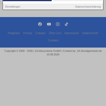
Einstellungen
Datenschutzerklärung
Ratgeber
Presse
Lokales
Über Uns
Impressum
Datenschutz
Cookies
Copyright © 2000 - 2026 | 1A Infosysteme GmbH | Content by: 1A-Anzeigenmarkt.de
10.08.2026