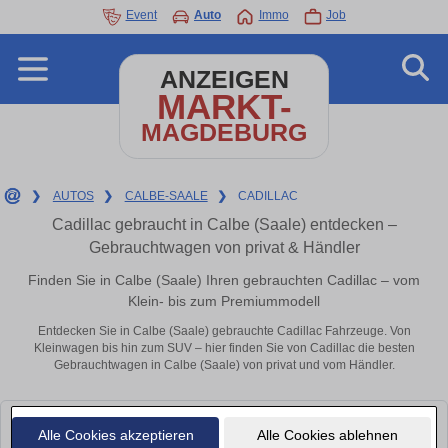
Event
Auto
Immo
Job
ANZEIGEN
MARKT-
MAGDEBURG
❯
AUTOS
❯
CALBE-SAALE
❯
CADILLAC
Cadillac gebraucht in Calbe (Saale) entdecken –
Gebrauchtwagen von privat & Händler
Finden Sie in Calbe (Saale) Ihren gebrauchten Cadillac – vom
Klein- bis zum Premiummodell
Entdecken Sie in Calbe (Saale) gebrauchte Cadillac Fahrzeuge. Von
Kleinwagen bis hin zum SUV – hier finden Sie von Cadillac die besten
Gebrauchtwagen in Calbe (Saale) von privat und vom Händler.
Leider konnten wir derzeit keine passenden Autos finden. Schauen Sie
Alle Cookies akzeptieren
Alle Cookies ablehnen
bald wieder vorbei!