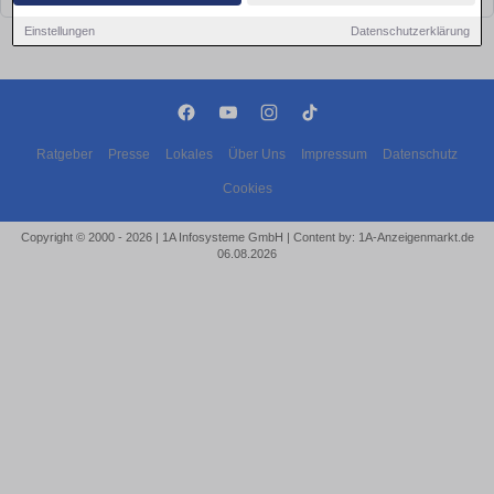
Einstellungen
Datenschutzerklärung
Ratgeber
Presse
Lokales
Über Uns
Impressum
Datenschutz
Cookies
Copyright © 2000 - 2026 | 1A Infosysteme GmbH | Content by: 1A-Anzeigenmarkt.de
06.08.2026