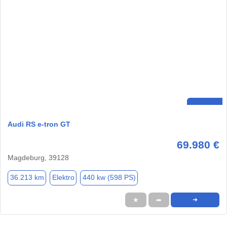
Audi RS e-tron GT
69.980 €
Magdeburg, 39128
36.213 km
Elektro
440 kw (598 PS)
★
➦
➜