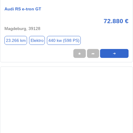
Audi RS e-tron GT
72.880 €
Magdeburg, 39128
23.266 km
Elektro
440 kw (598 PS)
★
➦
➜