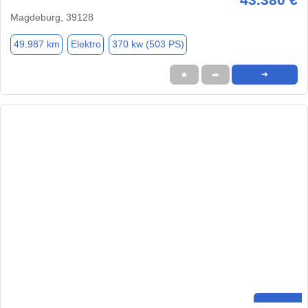
Magdeburg, 39128
49.987 km
Elektro
370 kw (503 PS)
★
➦
➜