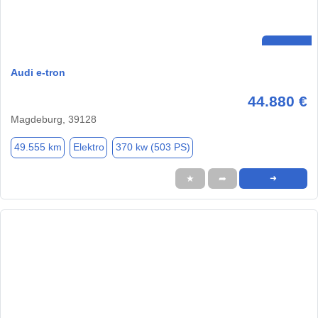
Audi e-tron
44.880 €
Magdeburg, 39128
49.555 km
Elektro
370 kw (503 PS)
★
➦
➜