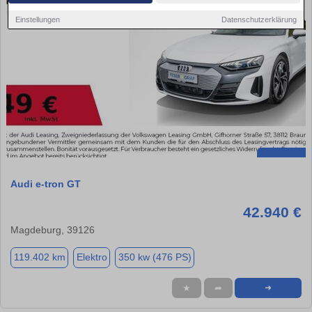
Einstellungen
Datenschutzerklärung
Audi e-tron GT
42.940 €
Magdeburg, 39126
119.402 km
Elektro
350 kw (476 PS)
★
➦
➜