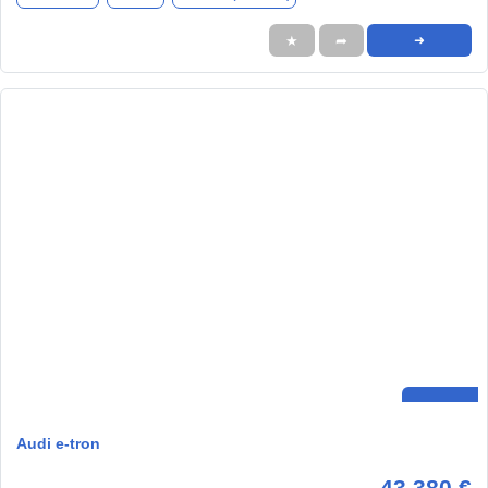
★
➦
➜
Audi e-tron
43.380 €