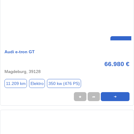
Audi e-tron GT
66.980 €
Magdeburg, 39128
11.209 km
Elektro
350 kw (476 PS)
★
➦
➜