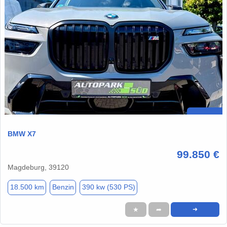
BMW X7
99.850 €
Magdeburg, 39120
18.500 km
Benzin
390 kw (530 PS)
★
➦
➜