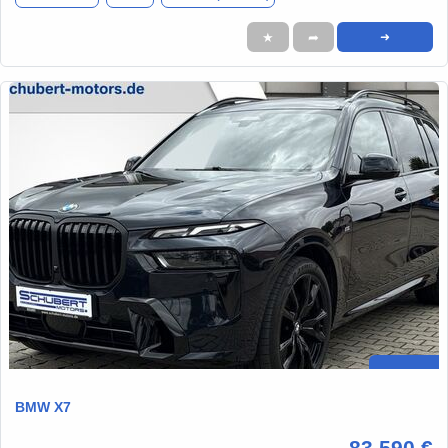
★
➦
➜
BMW X7
83.590 €