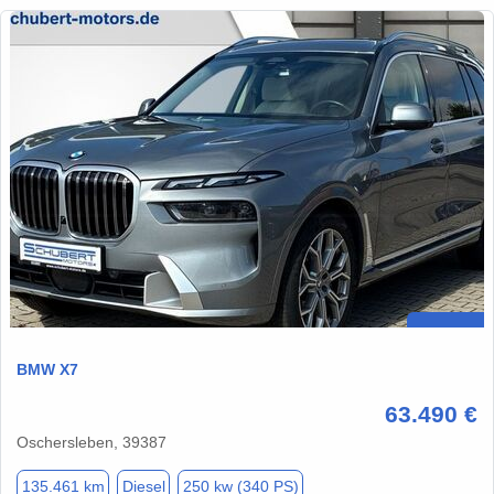
Alle Cookies akzeptieren
Alle Cookies ablehnen
Einstellungen
Datenschutzerklärung
BMW X7
63.490 €
Oschersleben, 39387
135.461 km
Diesel
250 kw (340 PS)