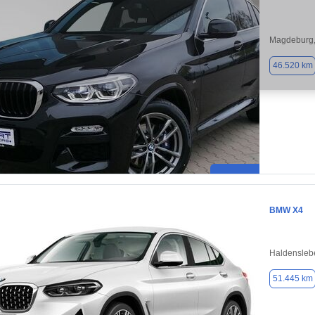
Magdeburg,
46.520 km
BMW X4
Haldensleb
51.445 km