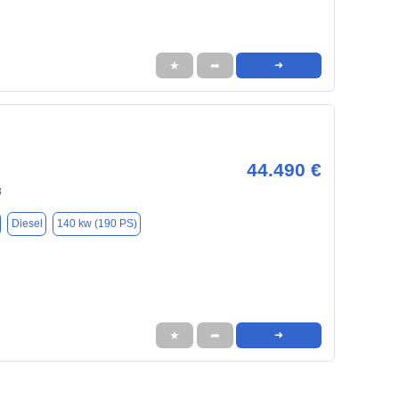
★
➦
➜
44.490 €
8
Diesel
140 kw (190 PS)
★
➦
➜