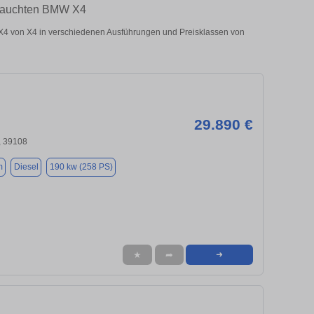
brauchten BMW X4
 von X4 in verschiedenen Ausführungen und Preisklassen von
29.890 €
 39108
m
Diesel
190 kw (258 PS)
★
➦
➜