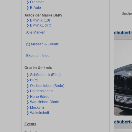
❯ Oldtimer
❯ E-Auto
Suche
Autos der Marke BMW
❯ BMW iX (10)
❯ BMW X1 (47)
Alle Marken
Messen & Events
Experten finden
Orte im Umkreis
❯ Schönebeck (Elbe)
❯ Burg
❯ Oschersleben (Bode)
❯ Haldensleben
❯ Hohe Börde
❯ Wanzleben-Börde
❯ Möckern
❯ Wolmirstedt
Events