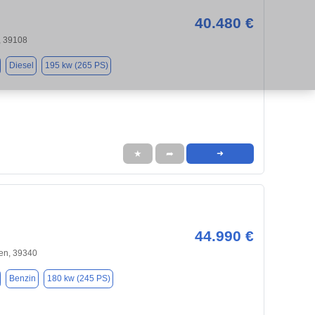
40.480 €
 39108
Diesel
195 kw (265 PS)
★
➦
➜
44.990 €
en, 39340
Benzin
180 kw (245 PS)