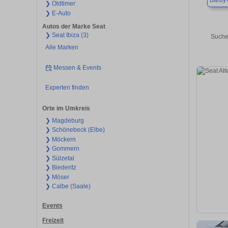
Barby
❯ Oldtimer
❯ E-Auto
Autos der Marke Seat
❯ Seat Ibiza (3)
Suche
Alle Marken
Messen & Events
Experten finden
Orte im Umkreis
❯ Magdeburg
❯ Schönebeck (Elbe)
❯ Möckern
❯ Gommern
❯ Sülzetal
❯ Biederitz
❯ Möser
❯ Calbe (Saale)
Events
Freizeit