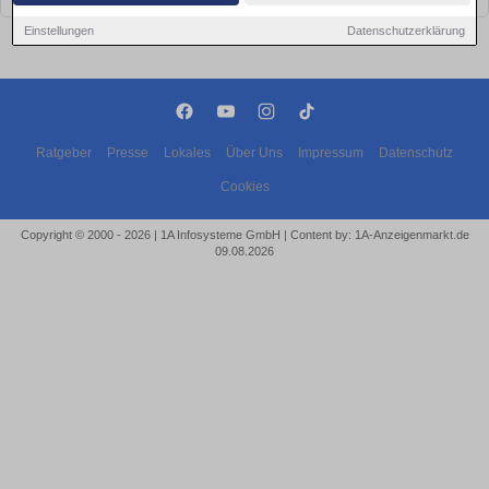
Einstellungen
Datenschutzerklärung
Ratgeber
Presse
Lokales
Über Uns
Impressum
Datenschutz
Cookies
Copyright © 2000 - 2026 | 1A Infosysteme GmbH | Content by: 1A-Anzeigenmarkt.de
09.08.2026