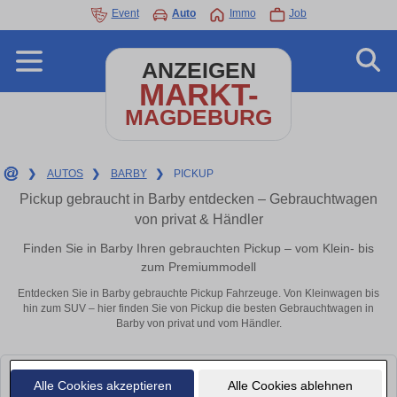
Event
Auto
Immo
Job
ANZEIGEN
MARKT-
MAGDEBURG
❯
AUTOS
❯
BARBY
❯
PICKUP
Pickup gebraucht in Barby entdecken – Gebrauchtwagen
von privat & Händler
Finden Sie in Barby Ihren gebrauchten Pickup – vom Klein- bis
zum Premiummodell
Entdecken Sie in Barby gebrauchte Pickup Fahrzeuge. Von Kleinwagen bis
hin zum SUV – hier finden Sie von Pickup die besten Gebrauchtwagen in
Barby von privat und vom Händler.
Leider konnten wir derzeit keine passenden Autos finden. Schauen Sie
Alle Cookies akzeptieren
Alle Cookies ablehnen
bald wieder vorbei!