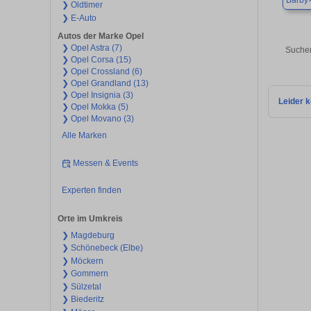
Barby
❯ Oldtimer
❯ E-Auto
Autos der Marke Opel
❯ Opel Astra (7)
Suchen
❯ Opel Corsa (15)
❯ Opel Crossland (6)
❯ Opel Grandland (13)
❯ Opel Insignia (3)
Leider k
❯ Opel Mokka (5)
❯ Opel Movano (3)
Alle Marken
Messen & Events
Experten finden
Orte im Umkreis
❯ Magdeburg
❯ Schönebeck (Elbe)
❯ Möckern
❯ Gommern
❯ Sülzetal
❯ Biederitz