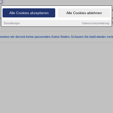
Finden Sie in Barby Ihren gebrau
Alle Cookies akzeptieren
Alle Cookies ablehnen
 Sie in Barby einen Opel Omega Gebrauchtwagen? Entdecken Sie gebrauchte Om
von privat und vom Händle
Einstellungen
Datenschutzerklärung
onnten wir derzeit keine passenden Autos finden. Schauen Sie bald wieder vorb