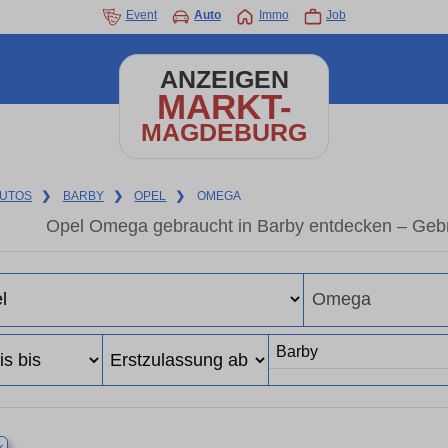
Event
Auto
Immo
Job
ANZEIGEN
MARKT-
MAGDEBURG
UTOS
❯
BARBY
❯
OPEL
❯
OMEGA
Opel Omega gebraucht in Barby entdecken – Gebr
×