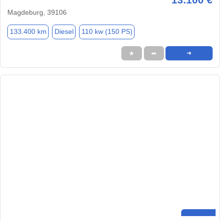
Magdeburg, 39106
133.400 km
Diesel
110 kw (150 PS)
★
➦
➜