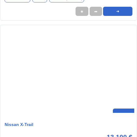
★
➦
➜
Nissan X-Trail
13.100 €