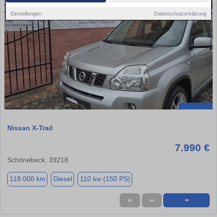
Einstellungen
Datenschutzerklärung
Nissan X-Trail
7.990 €
Schönebeck, 39218
118.000 km
Diesel
110 kw (150 PS)
★
➦
➜