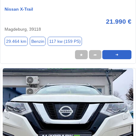
Nissan X-Trail
21.990 €
Magdeburg, 39118
29.464 km
Benzin
117 kw (159 PS)
★
➦
➜