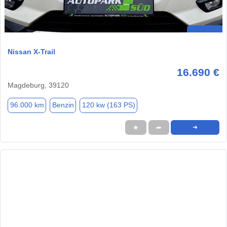
Nissan X-Trail
16.690 €
Magdeburg, 39120
96.000 km
Benzin
120 kw (163 PS)
★
➦
➜