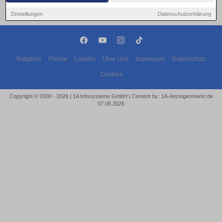
Einstellungen
Datenschutzerklärung
Ratgeber
Presse
Lokales
Über Uns
Impressum
Datenschutz
Cookies
Copyright © 2000 - 2026 | 1A Infosysteme GmbH | Content by: 1A-Anzeigenmarkt.de
07.08.2026