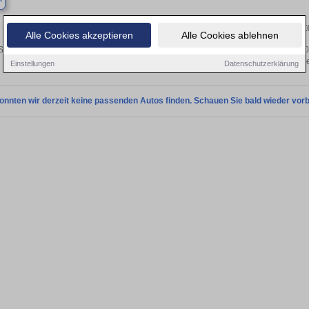
Finden Sie in Barby Ihren gebrauch
Alle Cookies akzeptieren
Alle Cookies ablehnen
ie in Barby einen Nissan 300 ZX Gebrauchtwagen? Entdecken Sie gebrauchte 30
von privat und vom Händle
Einstellungen
Datenschutzerklärung
onnten wir derzeit keine passenden Autos finden. Schauen Sie bald wieder vorb