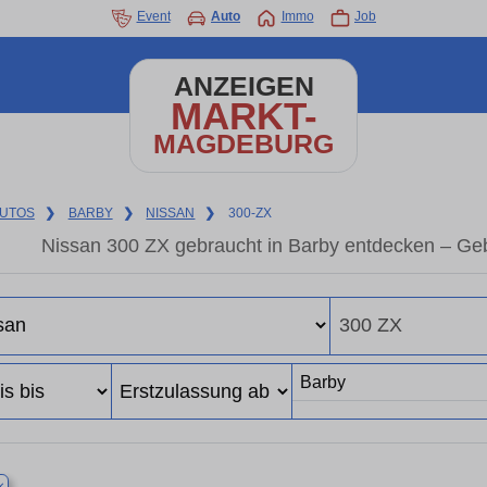
Event
Auto
Immo
Job
ANZEIGEN
MARKT-
MAGDEBURG
UTOS
❯
BARBY
❯
NISSAN
❯
300-ZX
Nissan 300 ZX gebraucht in Barby entdecken – Ge
×