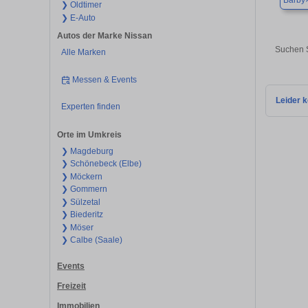
Barby
❯ Oldtimer
❯ E-Auto
Autos der Marke Nissan
Suchen S
Alle Marken
Messen & Events
Leider k
Experten finden
Orte im Umkreis
❯ Magdeburg
❯ Schönebeck (Elbe)
❯ Möckern
❯ Gommern
❯ Sülzetal
❯ Biederitz
❯ Möser
❯ Calbe (Saale)
Events
Freizeit
Immobilien