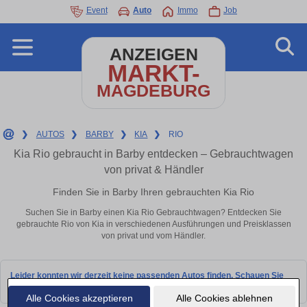
Event
Auto
Immo
Job
ANZEIGEN
MARKT-
MAGDEBURG
❯
AUTOS
❯
BARBY
❯
KIA
❯
RIO
Kia Rio gebraucht in Barby entdecken – Gebrauchtwagen
von privat & Händler
Finden Sie in Barby Ihren gebrauchten Kia Rio
Suchen Sie in Barby einen Kia Rio Gebrauchtwagen? Entdecken Sie
gebrauchte Rio von Kia in verschiedenen Ausführungen und Preisklassen
von privat und vom Händler.
Leider konnten wir derzeit keine passenden Autos finden. Schauen Sie
bald wieder vorbei!
Alle Cookies akzeptieren
Alle Cookies ablehnen