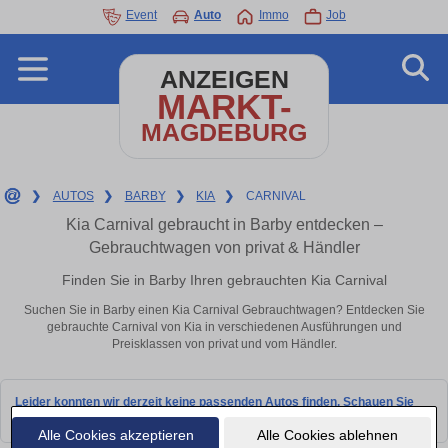
Event
Auto
Immo
Job
ANZEIGEN
MARKT-
MAGDEBURG
❯
AUTOS
❯
BARBY
❯
KIA
❯
CARNIVAL
Kia Carnival gebraucht in Barby entdecken –
Gebrauchtwagen von privat & Händler
Finden Sie in Barby Ihren gebrauchten Kia Carnival
Suchen Sie in Barby einen Kia Carnival Gebrauchtwagen? Entdecken Sie
gebrauchte Carnival von Kia in verschiedenen Ausführungen und
Preisklassen von privat und vom Händler.
Leider konnten wir derzeit keine passenden Autos finden. Schauen Sie
bald wieder vorbei!
Alle Cookies akzeptieren
Alle Cookies ablehnen