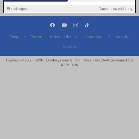
Einstellungen
Datenschutzerklärung
Ratgeber
Presse
Lokales
Über Uns
Impressum
Datenschutz
Cookies
Copyright © 2000 - 2026 | 1A Infosysteme GmbH | Content by: 1A-Anzeigenmarkt.de
07.08.2026