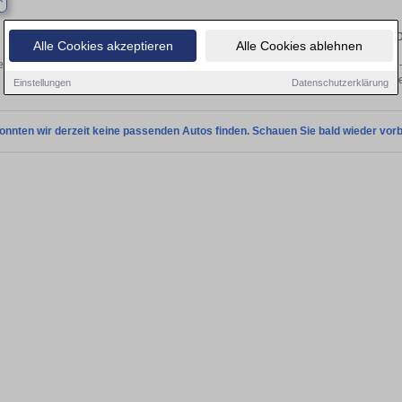
Finden Sie in Barby Ihren gebrauchten INFINITI – 
Alle Cookies akzeptieren
Alle Cookies ablehnen
n Sie in Barby gebrauchte INFINITI Fahrzeuge. Von Kleinwagen bis hin zum SUV –
von privat und vom Händle
Einstellungen
Datenschutzerklärung
onnten wir derzeit keine passenden Autos finden. Schauen Sie bald wieder vorb