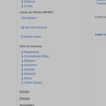
Barby
❯ Oldtimer
❯ E-Auto
Autos der Marke INFINITI
Entdecke
Alle Marken
Messen & Events
Leider k
Experten finden
Orte im Umkreis
❯ Magdeburg
❯ Schönebeck (Elbe)
❯ Möckern
❯ Gommern
❯ Sülzetal
❯ Biederitz
❯ Möser
❯ Calbe (Saale)
Events
Freizeit
Immobilien