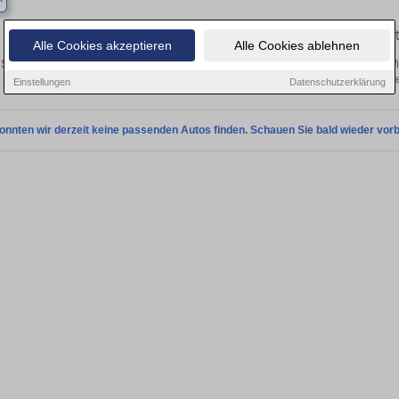
Finden Sie in Barby Ihren gebrauch
Alle Cookies akzeptieren
Alle Cookies ablehnen
Sie in Barby einen Ford Windstar Gebrauchtwagen? Entdecken Sie gebrauchte Wi
von privat und vom Händle
Einstellungen
Datenschutzerklärung
onnten wir derzeit keine passenden Autos finden. Schauen Sie bald wieder vorb