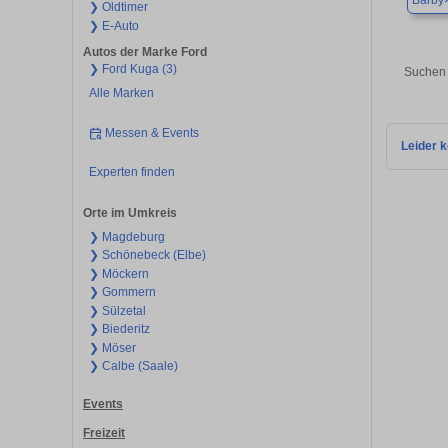
Barby
❯ Oldtimer
❯ E-Auto
Autos der Marke Ford
❯ Ford Kuga (3)
Suchen 
Alle Marken
Messen & Events
Leider k
Experten finden
Orte im Umkreis
❯ Magdeburg
❯ Schönebeck (Elbe)
❯ Möckern
❯ Gommern
❯ Sülzetal
❯ Biederitz
❯ Möser
❯ Calbe (Saale)
Events
Freizeit