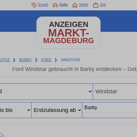
Event
Auto
Immo
Job
ANZEIGEN
MARKT-
MAGDEBURG
UTOS
❯
BARBY
❯
FORD
❯
WINDSTAR
Ford Windstar gebraucht in Barby entdecken – Ge
×