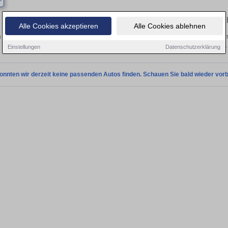
Finden Sie in Barby Ihren gebrauc
Alle Cookies akzeptieren
Alle Cookies ablehnen
 Sie in Barby einen Ford Sierra Gebrauchtwagen? Entdecken Sie gebrauchte Sierr
privat und vom Händler.
Einstellungen
Datenschutzerklärung
onnten wir derzeit keine passenden Autos finden. Schauen Sie bald wieder vorb