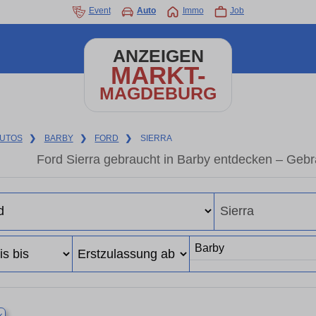
Event
Auto
Immo
Job
ANZEIGEN
MARKT-
MAGDEBURG
UTOS
❯
BARBY
❯
FORD
❯
SIERRA
Ford Sierra gebraucht in Barby entdecken – Geb
×