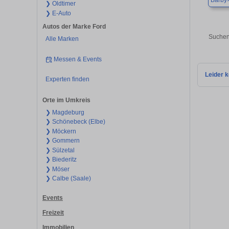
Barby
❯ Oldtimer
❯ E-Auto
Autos der Marke Ford
Suchen
Alle Marken
Messen & Events
Leider k
Experten finden
Orte im Umkreis
❯ Magdeburg
❯ Schönebeck (Elbe)
❯ Möckern
❯ Gommern
❯ Sülzetal
❯ Biederitz
❯ Möser
❯ Calbe (Saale)
Events
Freizeit
Immobilien