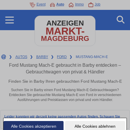
Event
Auto
Immo
Job
ANZEIGEN
MARKT-
MAGDEBURG
❯
AUTOS
❯
BARBY
❯
FORD
❯
MUSTANG-MACH-E
Ford Mustang Mach-E gebraucht in Barby entdecken –
Gebrauchtwagen von privat & Händler
Finden Sie in Barby Ihren gebrauchten Ford Mustang Mach-E
Suchen Sie in Barby einen Ford Mustang Mach-E Gebrauchtwagen?
Entdecken Sie gebrauchte Mustang Mach-E von Ford in verschiedenen
Ausführungen und Preisklassen von privat und vom Händler.
Leider konnten wir derzeit keine passenden Autos finden. Schauen Sie
bald wieder vorbei!
Alle Cookies akzeptieren
Alle Cookies ablehnen