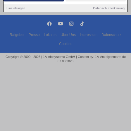
Einstellungen
Datenschutzerklärung
Ratgeber
Presse
Lokales
Über Uns
Impressum
Datenschutz
Cookies
Copyright © 2000 - 2026 | 1A Infosysteme GmbH | Content by: 1A-Anzeigenmarkt.de
07.08.2026