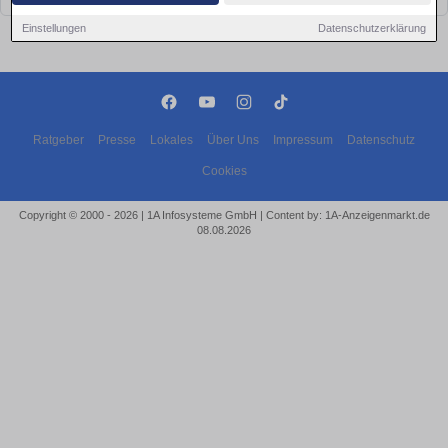
Einstellungen
Datenschutzerklärung
Ratgeber
Presse
Lokales
Über Uns
Impressum
Datenschutz
Cookies
Copyright © 2000 - 2026 | 1A Infosysteme GmbH | Content by: 1A-Anzeigenmarkt.de
08.08.2026