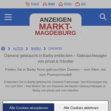
Event
Auto
Immo
Job
ANZEIGEN
MARKT-
MAGDEBURG
❯
AUTOS
❯
BARBY
❯
DAEWOO
Daewoo gebraucht in Barby entdecken – Gebrauchtwagen
von privat & Händler
Finden Sie in Barby Ihren gebrauchten Daewoo – vom Klein- bis
zum Premiummodell
Entdecken Sie in Barby gebrauchte Daewoo Fahrzeuge. Von Kleinwagen bis
hin zum SUV – hier finden Sie von Daewoo die besten Gebrauchtwagen in
Barby von privat und vom Händler.
Leider konnten wir derzeit keine passenden Autos finden. Schauen Sie
Alle Cookies akzeptieren
Alle Cookies ablehnen
bald wieder vorbei!